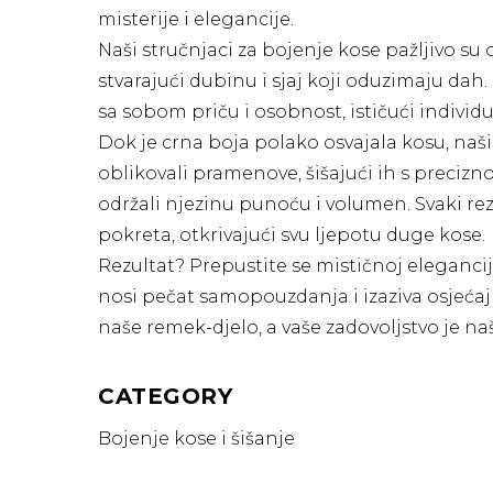
misterije i elegancije.
Naši stručnjaci za bojenje kose pažljivo su 
stvarajući dubinu i sjaj koji oduzimaju dah
sa sobom priču i osobnost, ističući individ
Dok je crna boja polako osvajala kosu, naši 
oblikovali pramenove, šišajući ih s precizno
održali njezinu punoću i volumen. Svaki rez
pokreta, otkrivajući svu ljepotu duge kose.
Rezultat? Prepustite se mističnoj eleganci
nosi pečat samopouzdanja i izaziva osjećaj č
naše remek-djelo, a vaše zadovoljstvo je naš
CATEGORY
Bojenje kose i šišanje