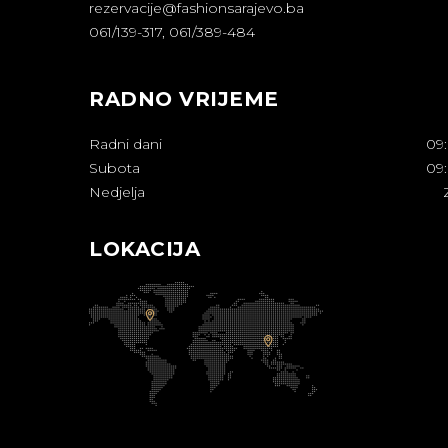
rezervacije@fashionsarajevo.ba
061/139-317, 061/389-484
RADNO VRIJEME
Radni dani
09
Subota
09
Nedjelja
LOKACIJA