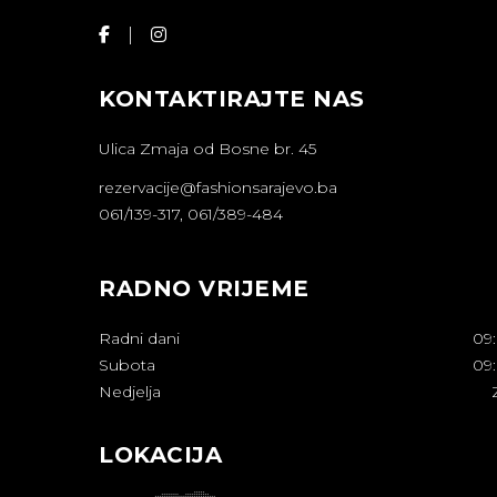
KONTAKTIRAJTE NAS
Ulica Zmaja od Bosne br. 45
rezervacije@fashionsarajevo.ba
061/139-317, 061/389-484
RADNO VRIJEME
Radni dani
09
Subota
09
Nedjelja
LOKACIJA